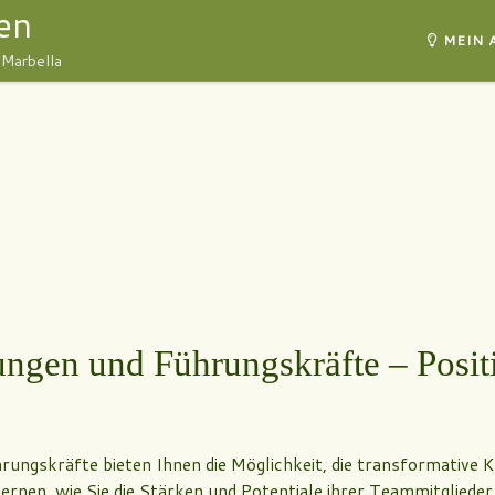
en
MEIN 
 Marbella
ngen und Führungskräfte – Posit
gskräfte bieten Ihnen die Möglichkeit, die transformative Kr
lernen, wie Sie die Stärken und Potentiale ihrer Teammitgliede